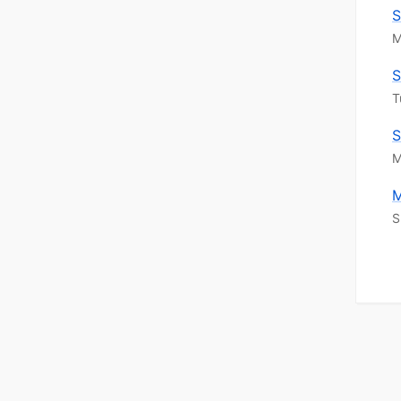
S
M
S
T
S
M
M
S